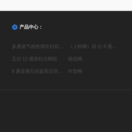
产品中心：
多通道气相色谱吹扫切换阀
（上样阀）四 位 8 通高压进样阀组
五位 12 通道柱位阀组
稳流阀
6 通道微孔径超高压切换阀组
针型阀