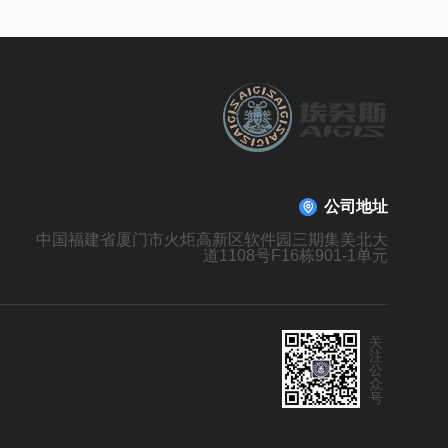
公司地址
中国福建省厦门市火炬高新区软件园三期集美北大
道1108号F16栋901-1单元
关
注
公
众
号