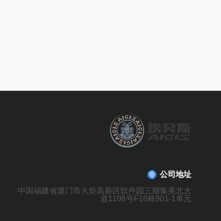
公司地址
中国福建省厦门市火炬高新区软件园三期集美北大
道1108号F16栋901-1单元