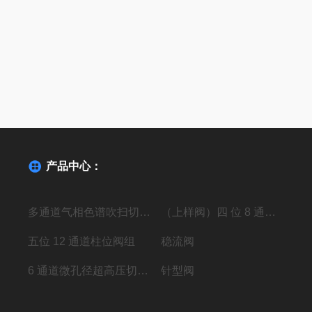
产品中心：
多通道气相色谱吹扫切换阀
（上样阀）四 位 8 通高压进样阀组
五位 12 通道柱位阀组
稳流阀
6 通道微孔径超高压切换阀组
针型阀