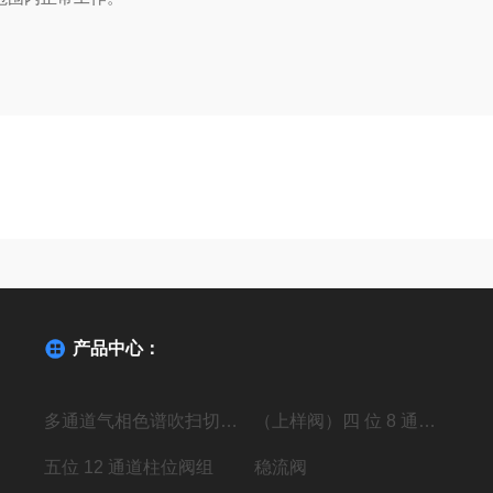
产品中心：
多通道气相色谱吹扫切换阀
（上样阀）四 位 8 通高压进样阀组
五位 12 通道柱位阀组
稳流阀