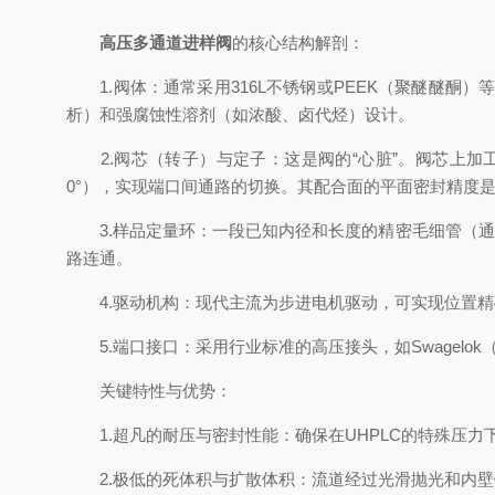
高压多通道进样阀
的核心结构解剖：
1.阀体：通常采用316L不锈钢或PEEK（聚醚醚酮
析）和强腐蚀性溶剂（如浓酸、卤代烃）设计。
2.阀芯（转子）与定子：这是阀的“心脏”。阀芯上加
0°），实现端口间通路的切换。其配合面的平面密封精度
3.样品定量环：一段已知内径和长度的精密毛细管（通
路连通。
4.驱动机构：现代主流为步进电机驱动，可实现位置精
5.端口接口：采用行业标准的高压接头，如Swagelok（
关键特性与优势：
1.超凡的耐压与密封性能：确保在UHPLC的特殊压力
2.极低的死体积与扩散体积：流道经过光滑抛光和内壁