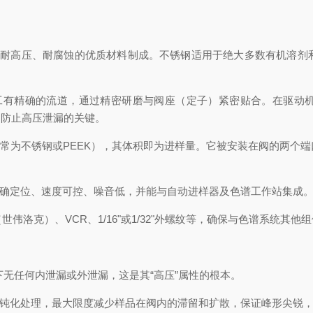
）等耐高压、耐腐蚀的优质材料制成。不锈钢适用于绝大多数有机溶剂和
工有精确的流道，通过精密研磨与阀座（定子）紧密贴合。在驱动机构
是防止高压泄漏的关键。
常为不锈钢或PEEK），其体积即为进样量。它被安装在阀的两个端
确定位、速度可控、噪音低，并能与自动进样器及色谱工作站集成。
世伟洛克）、VCR、1/16"或1/32"外螺纹等，确保与色谱系统
下无任何内泄漏或外泄漏，这是其“高压”属性的根本。
钝化处理，最大限度减少样品在阀内的滞留和扩散，保证峰形尖锐，