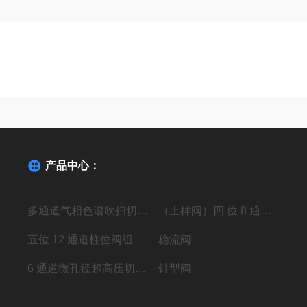
绍
产品中心：
多通道气相色谱吹扫切换阀
（上样阀）四 位 8 通高压进样阀组
五位 12 通道柱位阀组
稳流阀
6 通道微孔径超高压切换阀组
针型阀