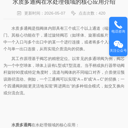
水质多通阀在水处理领域的核心应用介绍
更新时间：2026-05-07
点击次数：420
水质多通阀是指阀体内部具有三个或三个以上通道（端口）的阀
电话咨询
门。其核心功能在于，通过旋转阀芯（如球体、旋塞或板片），将其
中一个入口与多个出口中的某一个进行连接，或者将多个入口中的一
个与单一出口连接，从而实现介质流向的切换。
关注公众号
其工作原理基于阀芯的精密定位。以常见的多通球阀为例，阀芯
为一个中空球体，球体上设有L型或T型流道。当手柄或执行器带动阀
杆旋转90度或特定角度时，流道与阀体的不同端口对齐，介质便沿预
设路径流动。例如，一个三通阀可以实现“A→B”或“A→C”的切换；一
个四通阀则能更灵活地实现“两进两出”的多种组合模式，如交叉换向
或分流合流。
水质多通阀
在水处理领域的核心应用：