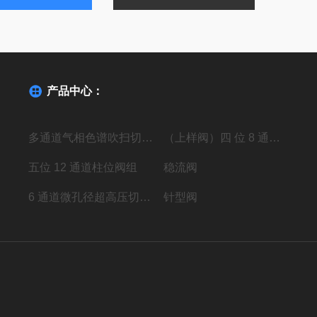
产品中心：
多通道气相色谱吹扫切换阀
（上样阀）四 位 8 通高压进样阀组
五位 12 通道柱位阀组
稳流阀
6 通道微孔径超高压切换阀组
针型阀