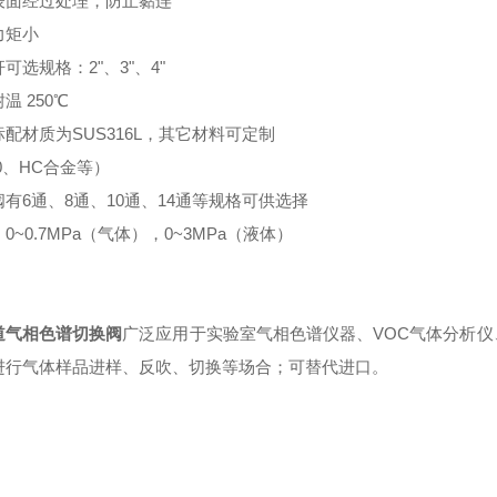
表面经过处理，防止黏连
力矩小
可选规格：2"、3"、4"
温 250℃
配材质为SUS316L，其它材料可定制
0、HC合金等）
有6通、8通、10通、14通等规格可供选择
0~0.7MPa（气体），0~3MPa（液体）
道气相色谱切换阀
广泛应用于实验室气相色谱仪器、VOC气体分析
进行气体样品进样、反吹、切换等场合；可替代进口。