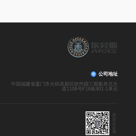
公司地址
中国福建省厦门市火炬高新区软件园三期集美北大
道1108号F16栋901-1单元
关
注
公
众
号