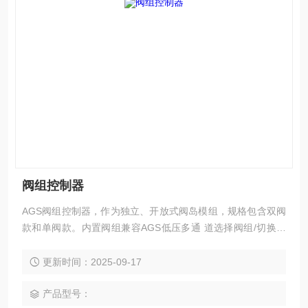
阀组控制器
AGS阀组控制器，作为独立、开放式阀岛模组，规格包含双阀
款和单阀款。内置阀组兼容AGS低压多通 道选择阀组/切换阀
组 、高压多通道选择阀组/切换阀组 、直面多通道选择阀组/切
换阀组 、多位多通道进样 阀组等。用户可根据应用场景，直
更新时间：2025-09-17
接联系销售工程师，实现个性化专属解决方案。
产品型号：