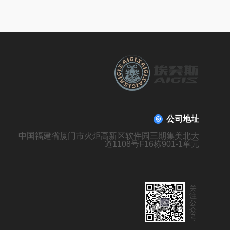
公司地址
中国福建省厦门市火炬高新区软件园三期集美北大
道1108号F16栋901-1单元
关
注
公
众
号