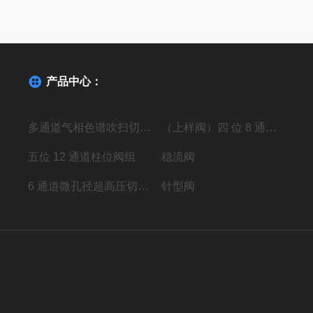
产品中心：
多通道气相色谱吹扫切换阀
（上样阀）四 位 8 通高压进样阀组
五位 12 通道柱位阀组
稳流阀
6 通道微孔径超高压切换阀组
针型阀