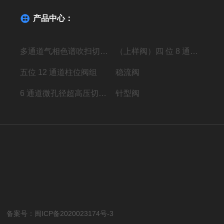
产品中心：
多通道气相色谱吹扫切换阀
（上样阀）四 位 8 通高压进样阀组
五位 12 通道柱位阀组
稳流阀
6 通道微孔径超高压切换阀组
针型阀
所有 备案号：
闽ICP备2020023174号-3