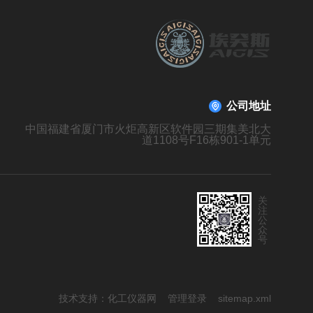
公司地址
中国福建省厦门市火炬高新区软件园三期集美北大
道1108号F16栋901-1单元
关
注
公
众
号
技术支持：
化工仪器网
管理登录
sitemap.xml