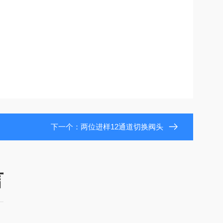
下一个：
两位进样12通道切换阀头
言