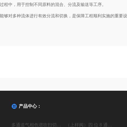
过程中，用于控制不同原料的混合、分流及输送等工序。
能够对多种流体进行有效分流和切换，是保障工程顺利实施的重要
产品中心：
多通道气相色谱吹扫切换阀
（上样阀）四 位 8 通高压进样阀组