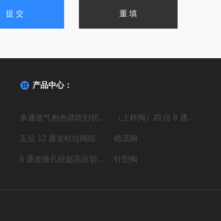
产品中心：
多通道气相色谱吹扫切换阀
（上样阀）四 位 8 通高压进样阀组
五位 12 通道柱位阀组
稳流阀
6 通道微孔径超高压切换阀组
针型阀