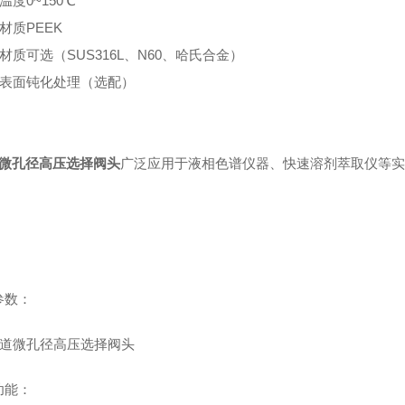
液温度0~150℃
芯材质PEEK
体材质可选（SUS316L、N60、哈氏合金）
阀体表面钝化处理（选配）
道微孔径高压选择阀头
广泛应用于液相色谱仪器、快速溶剂萃取仪等实
参数：
功能：