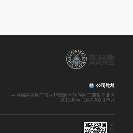
公司地址
中国福建省厦门市火炬高新区软件园三期集美北大
道1108号F16栋901-1单元
关
注