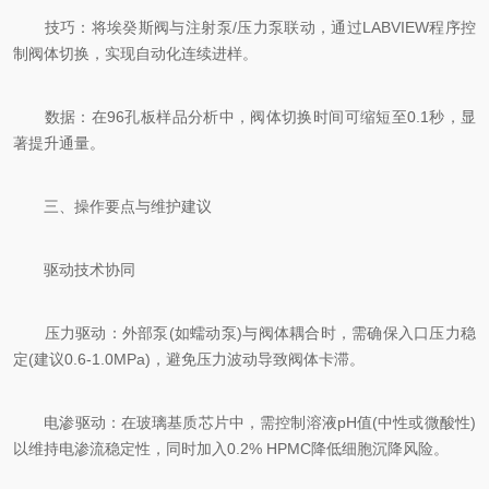
技巧：将埃癸斯阀与注射泵/压力泵联动，通过LABVIEW程序控
制阀体切换，实现自动化连续进样。
数据：在96孔板样品分析中，阀体切换时间可缩短至0.1秒，显
著提升通量。
三、操作要点与维护建议
驱动技术协同
压力驱动：外部泵(如蠕动泵)与阀体耦合时，需确保入口压力稳
定(建议0.6-1.0MPa)，避免压力波动导致阀体卡滞。
电渗驱动：在玻璃基质芯片中，需控制溶液pH值(中性或微酸性)
以维持电渗流稳定性，同时加入0.2% HPMC降低细胞沉降风险。