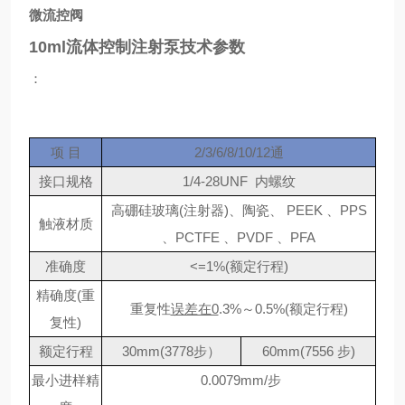
微流控阀
10ml流体控制注射泵技术参数
：
项 目
2/3/6/8/10/12通
接口规格
1/4-28UNF 内螺纹
高硼硅玻璃(注射器)、陶瓷、 PEEK 、PPS
触液材质
、PCTFE 、PVDF 、PFA
准确度
<=1%(额定行程)
精确度(重
重复性
误差在0
.3%～0.5%(额定行程)
复性)
额定行程
30mm(3778步）
60mm(7556 步)
最小进样精
0.0079mm/步