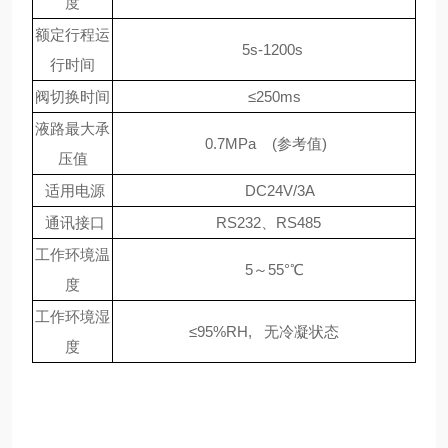
度
额定行程运
5s-1200s
行时间
阀切换时间
≤250ms
液路最大承
0.7MPa (参考值)
压值
适用电源
DC24V/3A
通讯接口
RS232、RS485
工作环境温
5～55°℃
度
工作环境湿
≤95%RH, 无冷凝状态
度