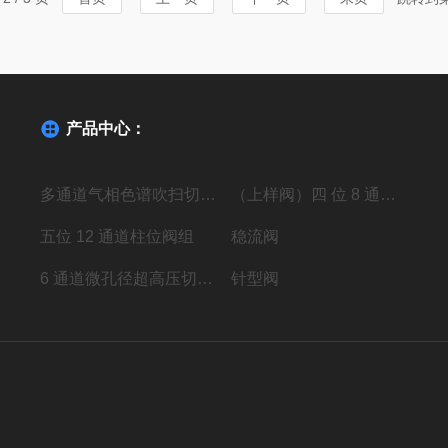
发生泄漏。多通
产品中心：
多通道气相色谱吹扫切换阀
（上样阀）四 位 8 通高压进样阀组
五位 12 通道柱位阀组
稳流阀
6 通道微孔径超高压切换阀组
针型阀