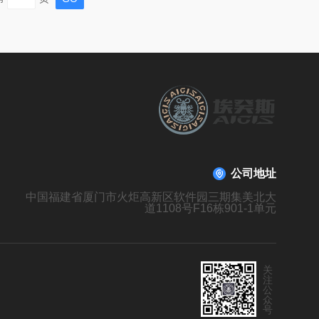
道旋切阀的结构特点：1.多通道设...
公司地址
中国福建省厦门市火炬高新区软件园三期集美北大
道1108号F16栋901-1单元
关
注
公
众
号