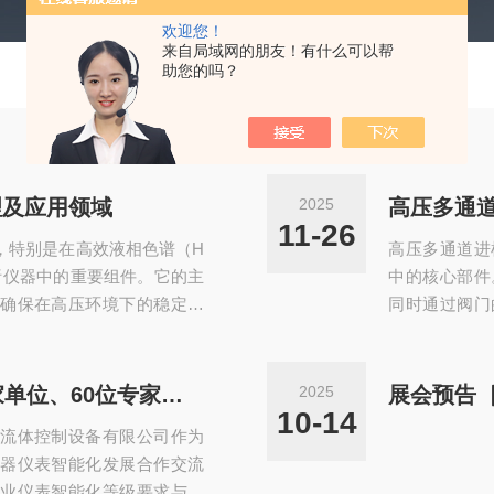
欢迎您！
来自局域网的朋友！有什么可以帮
助您的吗？
理及应用领域
2025
高压多通
11-26
，特别是在高效液相色谱（H
高压多通道进
析仪器中的重要组件。它的主
中的核心部件
确保在高压环境下的稳定运
同时通过阀门
的同时进样能力，它广泛应
因其能够承受
中。超高压多通道进样阀的
效液相色谱（
通过机械或电动驱动的方式
需要高压工作
行业聚力定标！埃癸斯携手41家单位、60位专家共建的工业仪表智能化国标正式发布
2025
将样品注入分析系统中。其
样过程：在阀
10-14
流体控制设备有限公司作为
排样口等部分组...
时，阀门与色
器仪表智能化发展合作交流
业仪表智能化等级要求与评