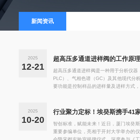
新闻资讯
2025
超高压多通道进样阀的工作原
12-21
超高压多通道进样阀是一种用于分析仪器
PLC）、气相色谱（GC）及其他现代分
要功能是控制样品的进样量及进样方式，
行与准确的样品分析。由于其在多个通道
用于需要同时处理多个样本的实验室工作
工作原理与传统的进样阀相似，其核心是
2025
来实现不同通道之间的切换，从而精确地
10-20
智创标准，赋能未来！近日，厦门埃癸斯
结构一般由阀体、旋转装置、阀座、进样口、
重要参编单位，亮相于开封大学举办的仪
会暨宋都实验室揭牌仪式，深度参与《工