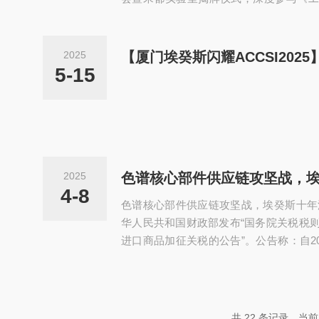
价方法》（GB/T45727—2025）国
动工业仪表智能化领域的标准化进程与生
彰显技术领军地位《工业仪表智能化等级要
2025
727—2025）由国家市场监督管理总局
5-15
布，于2025年5月30日正式颁布...
2025
色谱核心部件供应链攻坚战，
4-8
色谱核心部件供应链攻坚战，埃癸斯十年深
华人民共和国财政部发布“国务院关税税
进口商品加征关税的公告”。公告称：自202
对原产于美国的进口商品加征关税。有关
国的所有进口商品，在现行适用关税税率
现行保税，减免税政策不变，此次加征的关
月10日12时01分之前，货物已从启运地启运
共 22 条记录，当前 