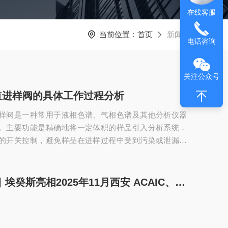
在线客服
当前位置：
首页
新闻资讯
电话咨询
关注公众号
道进样阀的具体工作过程分析
样阀是一种常用于液相色谱、气相色谱及其他分析仪器
。主要功能是精确地将一定体积的样品引入分析系统，
的开关控制，避免样品在进样过程中受到污染或泄漏。
高压力并支持多个样品通道的灵活切换，广泛应用于高
HPLC）、气相色谱（GC）等精密仪器中，尤其适用于
环境下的实验分析。高压多通道进样阀的工作原理：1.进
展会预告 ▏埃癸斯亮相2025年11月西安 ACAIC、杭州在线分析仪器展及广州检博会，诚邀您莅临指导
门处于“进样”位置时，样品被注入阀体内的样品腔室。此
谱系统的流路相通，样品进入色谱柱开始...