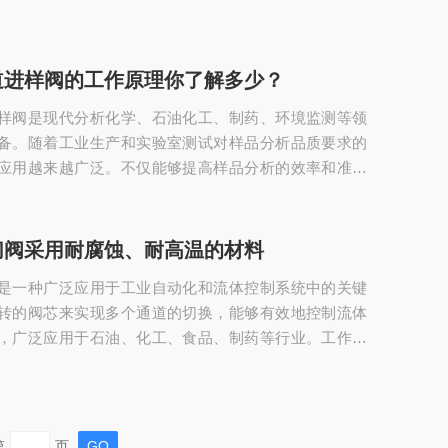
道进样阀的工作原理你了解多少？
样阀是现代分析化学、石油化工、制药、环境监测等领
备。随着工业生产和实验室测试对样品分析品质要求的
应用越来越广泛。不仅能够提高样品分析的效率和准确
室操作的安全性，还能为复杂的分析方法提供支持。高
阀的工作原理：1.样品引入：通过阀门的操作，选择性地
引入进样座。多通道设计允许各种样品的同时处理，优
切阀采用耐腐蚀、耐高温的材料
率。2.流体控制：进样阀根据设定的程序，控制不同通道
是一种广泛应用于工业自动化和流体控制系统中的关键
过程中，阀门密封良好，避免样品交叉污染，...
转的阀芯来实现多个通道的切换，能够有效地控制流体
，广泛应用于石油、化工、食品、制药等行业。工作原
旋转：通过电动、气动或手动装置进行驱动，阀芯在阀体内
。2.流体通道切换：旋转过程中，阀芯与阀体内的多个流体
，形成不同的连通状态，从而实现流体的选择和分流或
封控制：合适的密封结构确保在不同通道之间切换时，不会
第
页