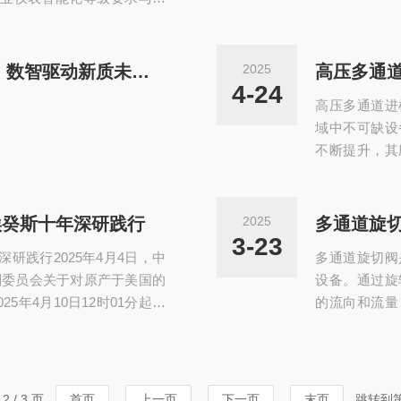
家标准的系列活动，以技术实力推
态建设。一参编国家级标，
求与评价方法》（GB/T45
【厦门埃癸斯闪耀ACCSI2025】数智驱动新质未来，流体控制技术引导创新浪潮！​
2025
高压多通
、国家标准化管理委员会重磅发
4-24
高压多通道进
域中不可缺设
不断提升，其
性，确保实验
压多通道进样
将待分析样品
埃癸斯十年深研践行
2025
多通道旋
化样品引入效
3-23
研践行2025年4月4日，中
多通道旋切阀
的流体，切换
则委员会关于对原产于美国的
设备。通过旋
5年4月10日12时01分起，
的流向和流量
事项如下：一、对原产于美
理：1.阀芯
基础上加征34%关税。二、
360度旋转
税不予减免。三、2025年4
通道逐步对接
，并于2025年4月10日12
合流。3.密
2 / 3 页
首页
上一页
下一页
末页
跳转到