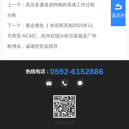
上一个：
高压多通道进样阀的具体工作过程
分析
返回列
下一个：
展会预告 ▏埃癸斯亮相2025年11
月西安 ACAIC、杭州在线分析仪器展及广州
检博会，诚邀您莅临指导
表
0592-6152886
热线电话：
关注公众号