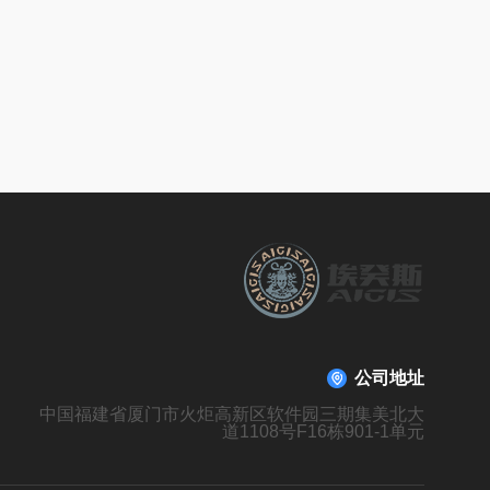
公司地址
中国福建省厦门市火炬高新区软件园三期集美北大
道1108号F16栋901-1单元