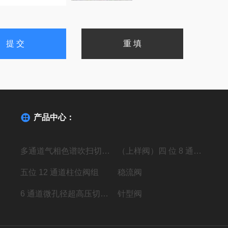
产品中心：
多通道气相色谱吹扫切换阀
（上样阀）四 位 8 通高压进样阀组
五位 12 通道柱位阀组
稳流阀
6 通道微孔径超高压切换阀组
针型阀