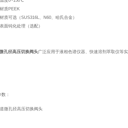
液温度0~150℃
芯材质PEEK
体材质可选（SUS316L、N60、哈氏合金）
阀体表面钝化处理（选配）
道微孔径高压切换阀头
广泛应用于液相色谱仪器、快速溶剂萃取仪等实
参数：