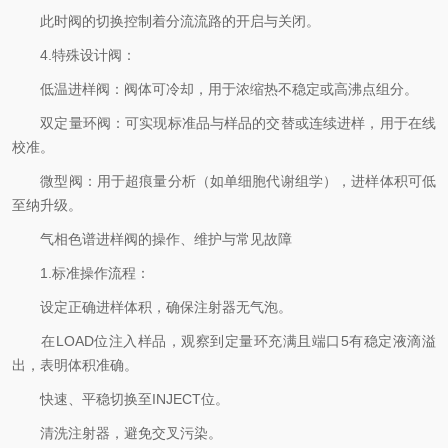
此时阀的切换控制着分流流路的开启与关闭。
4.特殊设计阀：
低温进样阀：阀体可冷却，用于浓缩热不稳定或高沸点组分。
双定量环阀：可实现标准品与样品的交替或连续进样，用于在线
校准。
微型阀：用于超痕量分析（如单细胞代谢组学），进样体积可低
至纳升级。
气相色谱进样阀的操作、维护与常见故障
1.标准操作流程：
设定正确进样体积，确保注射器无气泡。
在LOAD位注入样品，观察到定量环充满且端口5有稳定液滴溢
出，表明体积准确。
快速、平稳切换至INJECT位。
清洗注射器，避免交叉污染。