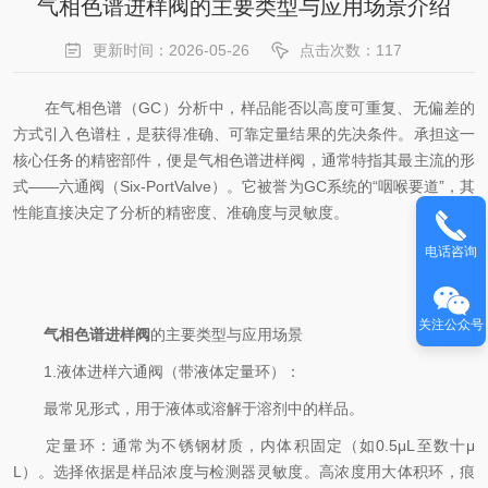
气相色谱进样阀的主要类型与应用场景介绍
更新时间：2026-05-26
点击次数：117
在气相色谱（GC）分析中，样品能否以高度可重复、无偏差的
方式引入色谱柱，是获得准确、可靠定量结果的先决条件。承担这一
核心任务的精密部件，便是气相色谱进样阀，通常特指其最主流的形
式——六通阀（Six-PortValve）。它被誉为GC系统的“咽喉要道”，其
性能直接决定了分析的精密度、准确度与灵敏度。
电话咨询
关注公众号
气相色谱进样阀
的主要类型与应用场景
1.液体进样六通阀（带液体定量环）：
最常见形式，用于液体或溶解于溶剂中的样品。
定量环：通常为不锈钢材质，内体积固定（如0.5μL至数十μ
L）。选择依据是样品浓度与检测器灵敏度。高浓度用大体积环，痕