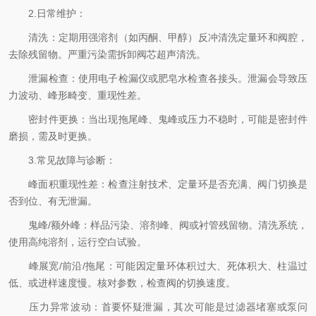
2.日常维护：
清洗：定期用强溶剂（如丙酮、甲醇）反冲清洗定量环和阀腔，
去除残留物。严重污染需拆卸阀芯超声清洗。
泄漏检查：使用电子检漏仪或肥皂水检查各接头。泄漏会导致压
力波动、峰形畸变、重现性差。
密封件更换：当出现拖尾峰、鬼峰或压力不稳时，可能是密封件
磨损，需及时更换。
3.常见故障与诊断：
峰面积重现性差：检查注射技术、定量环是否充满、阀门切换是
否到位、有无泄漏。
鬼峰/额外峰：样品污染、溶剂峰、阀或衬管残留物。清洗系统，
使用高纯溶剂，运行空白试验。
峰展宽/前沿/拖尾：可能因定量环体积过大、死体积大、柱温过
低、或进样速度慢。核对参数，检查阀的切换速度。
压力异常波动：首要怀疑泄漏，其次可能是过滤器堵塞或泵问